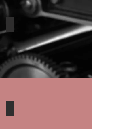
Annn Yang Katalog
Magnum-Cut FEL1640/1660 GCY