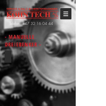
Telefon: +47
32 16 04 44
- MANUELLE
DREIEBENKER -
AnnnYang DY 410/510VS