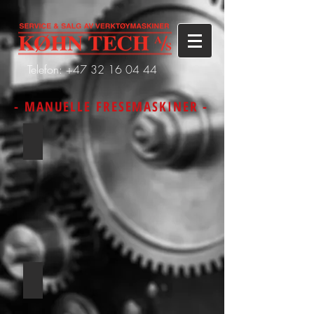
Telefon: +47
32 16 04 44
- MANUELLE FRESEMASKINER -
LC-1 1/2 VS
LC 185 VSX