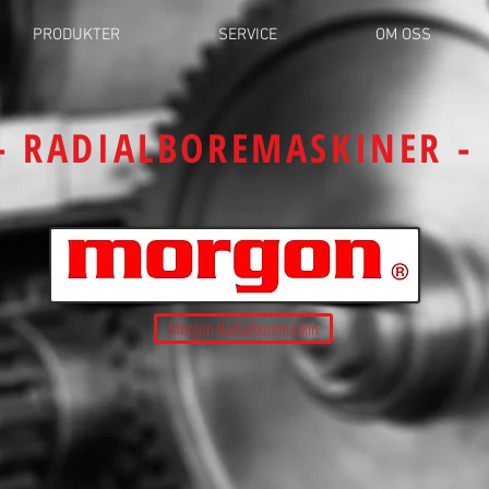
PRODUKTER
SERVICE
OM OSS
- RADIALBOREMASKINER -
Morgon Radialboremaskin