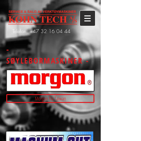
Telefon: +47
32 16 04 44
-
SØYLEBORMASKINER -
Morgon fra Taiwan