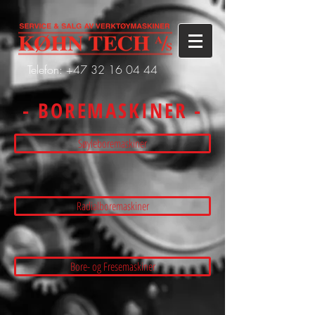
Telefon: +47
32 16 04 44
- BOREMASKINER -
Søyleboremaskiner
Radialboremaskiner
Bore- og Fresemaskiner